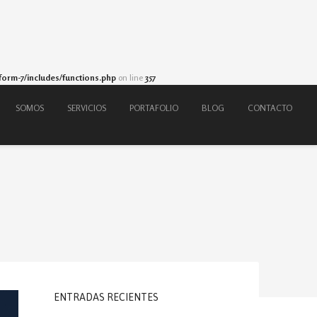
form-7/includes/functions.php
on line
357
SOMOS
SERVICIOS
PORTAFOLIO
BLOG
CONTACTO
ENTRADAS RECIENTES