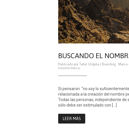
BUSCANDO EL NOMBRE
Publicado por
Taller Utópika
|
Branding
·
Marca
nuestra marca.
Si pensaron “no soy lo suficientement
relacionada a la creación del nombre p
Todas las personas, independiente de su
sólo debe ser estimulado con […]
LEER MÁS