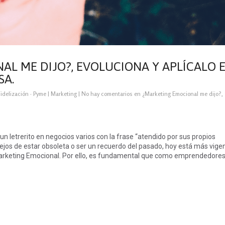
L ME DIJO?, EVOLUCIONA Y APLÍCALO 
SA.
Fidelización
·
Pyme
|
Marketing
|
No hay comentarios
en ¿Marketing Emocional me dijo?,
n letrerito en negocios varios con la frase “atendido por sus propios
ejos de estar obsoleta o ser un recuerdo del pasado, hoy está más vige
 Marketing Emocional. Por ello, es fundamental que como emprendedores