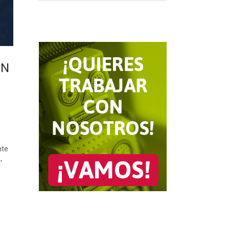
EN
nte
,