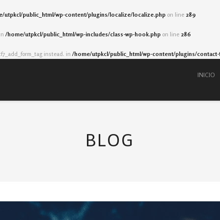
/utpkcl/public_html/wp-content/plugins/localize/localize.php
on line
289
 in
/home/utpkcl/public_html/wp-includes/class-wp-hook.php
on line
286
cf7_add_form_tag instead. in
/home/utpkcl/public_html/wp-content/plugins/contact-
INICIO
BLOG