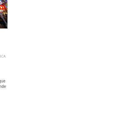
ARCA
que
ende