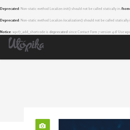
Deprecated
: Non-static method Localize::init() should not be called statically in
/home
Deprecated
: Non-static method Localize::localization() should not be called statically
Notice
: wpcf7_add_shortcode is
deprecated
since Contact Form 7 version 4.6! Use wp