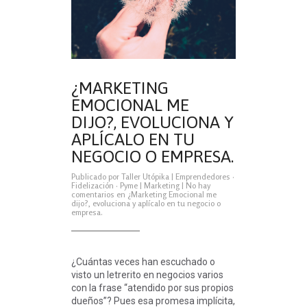
¿MARKETING
EMOCIONAL ME
DIJO?, EVOLUCIONA Y
APLÍCALO EN TU
NEGOCIO O EMPRESA.
Publicado por
Taller Utópika
|
Emprendedores
·
Fidelización
·
Pyme
|
Marketing
|
No hay
comentarios
en ¿Marketing Emocional me
dijo?, evoluciona y aplícalo en tu negocio o
empresa.
¿Cuántas veces han escuchado o
visto un letrerito en negocios varios
con la frase “atendido por sus propios
dueños”? Pues esa promesa implícita,