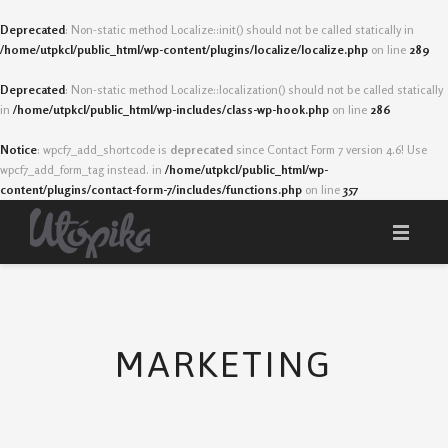
Deprecated
: Non-static method Localize::init() should not be called statically in
/home/utpkcl/public_html/wp-content/plugins/localize/localize.php
on line
289
Deprecated
: Non-static method Localize::localization() should not be called statically
in
/home/utpkcl/public_html/wp-includes/class-wp-hook.php
on line
286
Notice
: wpcf7_add_shortcode is
deprecated
since Contact Form 7 version 4.6! Use
wpcf7_add_form_tag instead. in
/home/utpkcl/public_html/wp-
content/plugins/contact-form-7/includes/functions.php
on line
357
INICIO
SOMOS
SERVICIOS
PORTAFOLIO
MARKETING
BLOG
CONTACTO