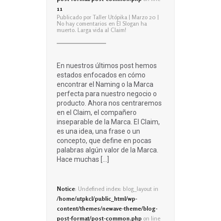
11
Publicado por
Taller Utópika
| Marzo 20 |
No hay comentarios
en El Slogan ha
muerto. Larga vida al Claim!
En nuestros últimos post hemos
estados enfocados en cómo
encontrar el Naming o la Marca
perfecta para nuestro negocio o
producto. Ahora nos centraremos
en el Claim, el compañero
inseparable de la Marca. El Claim,
es una idea, una frase o un
concepto, que define en pocas
palabras algún valor de la Marca.
Hace muchas […]
Notice
: Undefined index: blog_layout in
/home/utpkcl/public_html/wp-
content/themes/newave-theme/blog-
post-format/post-common.php
on line