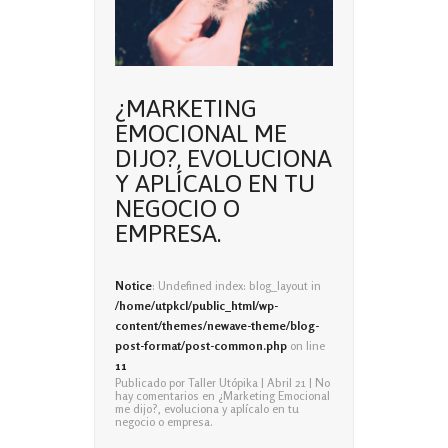
¿MARKETING
EMOCIONAL ME
DIJO?, EVOLUCIONA
Y APLÍCALO EN TU
NEGOCIO O
EMPRESA.
Notice
: Undefined index: blog_layout in
/home/utpkcl/public_html/wp-
content/themes/newave-theme/blog-
post-format/post-common.php
on line
11
Publicado por
Taller Utópika
| Abril 21 |
No
hay comentarios
en ¿Marketing Emocional
me dijo?, evoluciona y aplícalo en tu
negocio o empresa.