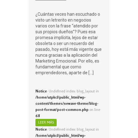
¿Cuántas veces han escuchado o
visto un letrerito en negocios
varios con la frase “atendido por
sus propios dueños”? Pues esa
promesa implícita, lejos de estar
obsoleta o ser un recuerdo del
pasado, hoy está más vigente que
nunca gracias a la aplicación del
Marketing Emocional. Por ello, es
fundamental que como
emprendedores, aparte de […]
Notice
: Undefined index: blog_layout in
/home/utpkcl/public_html/wp-
content/themes/newave-theme/blog-
post-format/post-common.php
on line
68
LEER MÁS
Notice
: Undefined index: blog_layout in
/home/utpkcl/public_html/wp-