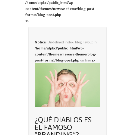
/home/utpkcl/public_html/wp-
content/themes/newave-theme/blog-post-
format/blog-post.php
11
Notice
: Undefined index: blog_layout in
/home/utpkcl/public_html/wp-
content/themes/newave-theme/blog-
post-format/blog-post.php
on line
17
¿QUÉ DIABLOS ES
EL FAMOSO
“BRANDING”?