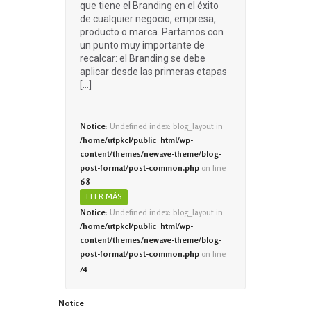
que tiene el Branding en el éxito
de cualquier negocio, empresa,
producto o marca. Partamos con
un punto muy importante de
recalcar: el Branding se debe
aplicar desde las primeras etapas
[…]
Notice
: Undefined index: blog_layout in
/home/utpkcl/public_html/wp-
content/themes/newave-theme/blog-
post-format/post-common.php
on line
68
LEER MÁS
Notice
: Undefined index: blog_layout in
/home/utpkcl/public_html/wp-
content/themes/newave-theme/blog-
post-format/post-common.php
on line
74
Notice