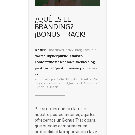
¿QUÉ ES EL
BRANDING? –
¡BONUS TRACK!
Notice
: Undefined index: blog_layout in
/home/utpkcl/public_html/wp-
content/themes/newave-theme/blog-
post-format/post-common.php
on line
11
Publicado por
Taller Utópika
| Abril 9 |
No
hay comentarios
en ¿Qué es el Branding?
– ¡Bonus Track!
Por si no les quedó claro en
nuestro posteo anterior, aquí les
ofrecemos un Bonus Track para
que puedan comprender en
profundidad la importancia clave