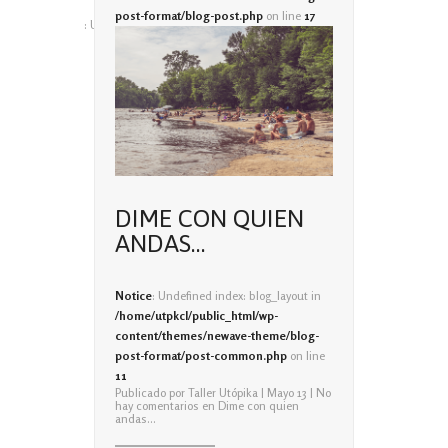
post-format/blog-post.php
on line
17
: Undefined index: blog_layout in
on line
DIME CON QUIEN
ANDAS…
Notice
: Undefined index: blog_layout in
/home/utpkcl/public_html/wp-
content/themes/newave-theme/blog-
post-format/post-common.php
on line
11
Publicado por
Taller Utópika
| Mayo 13 |
No
hay comentarios
en Dime con quien
andas…