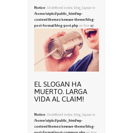
Notice
: Undefined index: blog_layout in
/home/utpkcl/public_html/wp-
content/themes/newave-theme/blog-
post-format/blog-post.php
on line
17
EL SLOGAN HA
MUERTO. LARGA
VIDA AL CLAIM!
Notice
: Undefined index: blog_layout in
/home/utpkcl/public_html/wp-
content/themes/newave-theme/blog-
post-format/post-common.php
on line