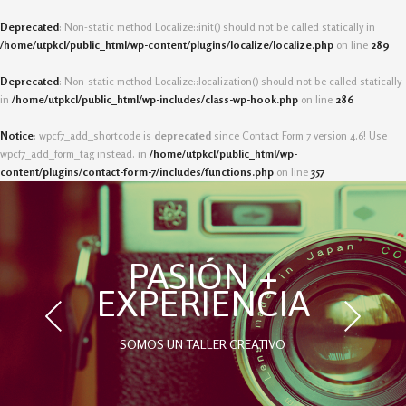
Deprecated
: Non-static method Localize::init() should not be called statically in
/home/utpkcl/public_html/wp-content/plugins/localize/localize.php
on line
289
Deprecated
: Non-static method Localize::localization() should not be called statically
in
/home/utpkcl/public_html/wp-includes/class-wp-hook.php
on line
286
Notice
: wpcf7_add_shortcode is
deprecated
since Contact Form 7 version 4.6! Use
wpcf7_add_form_tag instead. in
/home/utpkcl/public_html/wp-
content/plugins/contact-form-7/includes/functions.php
on line
357