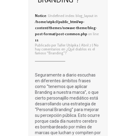
Notice
: Undefined index: blog_layout in
/home/utpkcl/public_html/wp-
content/themes/newave-theme/blog-
post-format/post-common.php
on line
11
Publicado por
Taller Utópika
| Abril 7 |
No
hay comentarios
en ¿Qué diablos es el
famoso “Branding”?
Seguramente a diario escuchas
en diferentes ámbitos frases
como “tenemos que aplicar
Branding a nuestra marca”, o que
cierto personajillo mediático está
desarrollando una estrategia de
“Personal Branding” para mejorar
su percepción pública. Esto ocurre
porque cada día nuestro cerebro
es bombardeado por miles de
marcas que luchan y compiten por