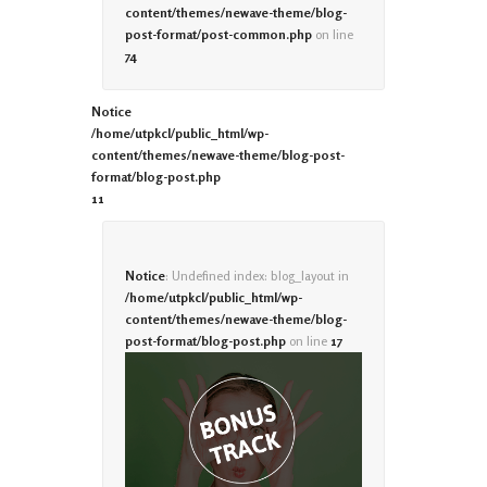
content/themes/newave-theme/blog-
post-format/post-common.php
on line
74
Notice
/home/utpkcl/public_html/wp-
content/themes/newave-theme/blog-post-
format/blog-post.php
11
Notice
: Undefined index: blog_layout in
/home/utpkcl/public_html/wp-
content/themes/newave-theme/blog-
post-format/blog-post.php
on line
17